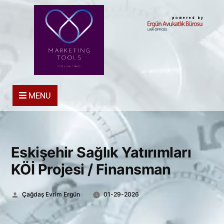
powered by
MENU
Eskişehir Sağlık Yatırımları
KÖİ Projesi / Finansman
Posted
Çağdaş Evrim Ergün
01-29-2026
by