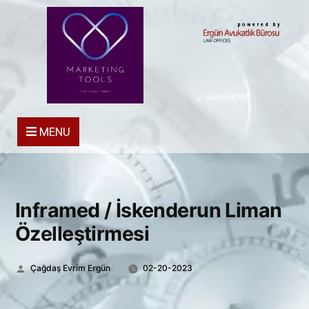
powered by
MENU
Inframed / İskenderun Liman
Özelleştirmesi
Posted
Çağdaş Evrim Ergün
02-20-2023
by