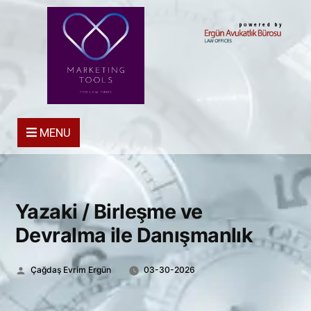
powered by
MENU
Yazaki / Birleşme ve
Devralma ile Danışmanlık
Posted
Çağdaş Evrim Ergün
03-30-2026
by